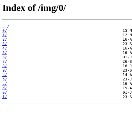
Index of /img/0/
../
0/
1/
2/
3/
4/
5/
6/
7/
8/
9/
a/
b/
c/
d/
e/
f/