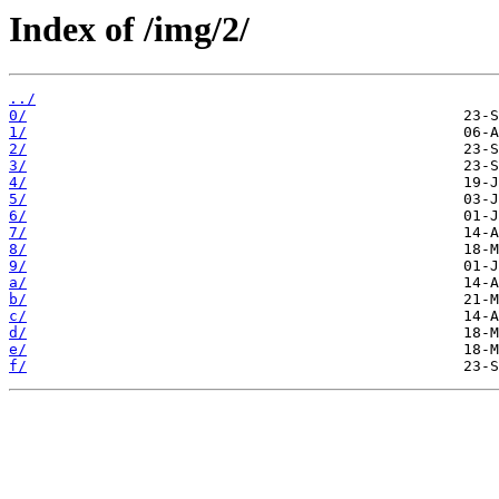
Index of /img/2/
../
0/
1/
2/
3/
4/
5/
6/
7/
8/
9/
a/
b/
c/
d/
e/
f/