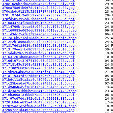
370cf5f500fc0352f076eb013cdd024b.pdf
370e10e0b22b0e5ab045762fab1935f7.pdf
370ea75861b9678c412d9cfe779d0a88.jpg
370eabdc91215b529117874f372d399d.jpeg
370f19744f2e0b53aa0935ea0389eb61.jpg
370fd585395cd62bdabcdf6ea221085d.pdf
3710a447c4fc580b1691e505623bc584.jpg
37114769bf1cca98c044ee5eb103e753.jpg
371169983e065ddb99382df619eeb8cc.jpeg
3711d3dc75af67f93e2d9d36c9e7870d.jpeg
3712a16b523cd30ddb8b69a984dcbdfa.jpeg
3712c2bfa96a3b22c4fcdd59d87b3b43.pdf
371317dd124689a416501199d03d0370.jpg
3713f79ee1fbd8653f5c4ceef290abf3.pdf
3715dabc965791bae0fd97611e1ad2dc.pdf
371631c01d06646e068dfb56a8484b6b.pdf
3716d1671c3f674189c85e492249908d.pdf
371718145e3108a4231f1d6be30b32b1.pdf
3717f802bb036539aa9b5fbf4fb3a248.pdf
3719b9c64b8e9a302ae1cfb183fad418.pdf
371a119347d7c7dd5e1796d6c7c9404c.jpg
371bdc11a5ca2aa4cf39f0ca9e039d7a.pdf
371c25bea6ad7bc8d0da24003cecb1d5.jpg
371d94846d5f367b12b3e5b64ecb5a7b.pdf
371dc3a251bb6be9684162561cb77428.jpeg
371eb360af34bb0b7ae92e9774696ae3.pdf
371f97ed7dda842e9b2a4d920008c337.pdf
37201b84ce635e4f4d43b673054a6df7.jpeg
372025ac1e2df0a6d2effe0873b6af64.jpeg
372057c21d44627087527ece53712288.jpg