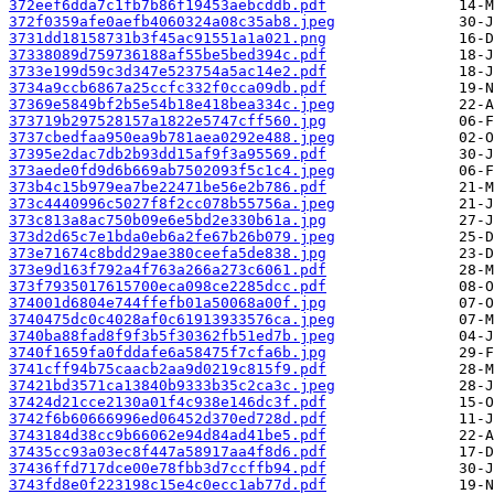
372eef6dda7c1fb7b86f19453aebcddb.pdf
372f0359afe0aefb4060324a08c35ab8.jpeg
3731dd18158731b3f45ac91551a1a021.png
37338089d759736188af55be5bed394c.pdf
3733e199d59c3d347e523754a5ac14e2.pdf
3734a9ccb6867a25ccfc332f0cca09db.pdf
37369e5849bf2b5e54b18e418bea334c.jpeg
373719b297528157a1822e5747cff560.jpg
3737cbedfaa950ea9b781aea0292e488.jpeg
37395e2dac7db2b93dd15af9f3a95569.pdf
373aede0fd9d6b669ab7502093f5c1c4.jpeg
373b4c15b979ea7be22471be56e2b786.pdf
373c4440996c5027f8f2cc078b55756a.jpeg
373c813a8ac750b09e6e5bd2e330b61a.jpg
373d2d65c7e1bda0eb6a2fe67b26b079.jpeg
373e71674c8bdd29ae380ceefa5de838.jpg
373e9d163f792a4f763a266a273c6061.pdf
373f7935017615700eca098ce2285dcc.pdf
374001d6804e744ffefb01a50068a00f.jpg
3740475dc0c4028af0c61913933576ca.jpeg
3740ba88fad8f9f3b5f30362fb51ed7b.jpeg
3740f1659fa0fddafe6a58475f7cfa6b.jpg
3741cff94b75caacb2aa9d0219c815f9.pdf
37421bd3571ca13840b9333b35c2ca3c.jpeg
37424d21cce2130a01f4c938e146dc3f.pdf
3742f6b60666996ed06452d370ed728d.pdf
3743184d38cc9b66062e94d84ad41be5.pdf
37435cc93a03ec8f447a58917aa4f8d6.pdf
37436ffd717dce00e78fbb3d7ccffb94.pdf
3743fd8e0f223198c15e4c0ecc1ab77d.pdf