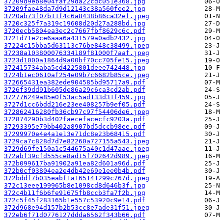
37209d9eb8e04faf29da22cdc051e368.jpg
37209fae48da7d9d12143c38a560fee2.jpg
3720ab73f07b11f4c6a8438b86ca32ef.jpeg
3720c325f7a319c19608d20d27a288bd.jpg
3720ecb5804ea3ec2c7667fbf8629c6c.pdf
3721d71e2ce6aaa6a431579a0adb2432.jpg
37224c15bba5d63113c76be848c38499.jpeg
37238a103800076334189f81000f7aaf.jpeg
3723d1000a1864d9a00bf70cc705fe15.jpeg
372415734aba5cd4225801deee742448.jpg
3724b1ec0610af254e09b7c6682b85ce.jpeg
372665431ea382ede904585bd95717a9.pdf
3726f39dd91b605de86a29c6ca3cd2ab.pdf
372776249a85e0f53ac5ad133d31f459.jpg
3727d1cc6bdd216e23ee408257b9ef05.pdf
372862416280fb36cb97c97f54406de6.jpeg
372874290b3d402faecefacecfc9203a.pdf
37293395e79bb402a8907bd5dccb98ee.pdf
37299970e4e4a1e13e71dc8e23b68415.pdf
3729ca7c828d7d7e82260a727155a543.jpeg
3729d69fe150a1c544675a40c1d47aae.jpeg
372abf39cfd555ce8ad15f702642d989.jpeg
372b099617ba91902a91ea82d601a96d.pdf
372b0cf03804ea2e4db42e69e1ee0b4b.pdf
372bddf7b035eabf1a165141299c767d.jpeg
372c13eee199965b8e1098cd8d646b3f.jpg
372c4b11f6b6fe91675fb8ccb3fa7f2b.jpg
372c5f45f283165b1e557c53920c9e14.pdf
372d968e94d157b2b53cc8e7ade31f51.jpeg
372eb6f71d0776127ddda6562f343b66.pdf