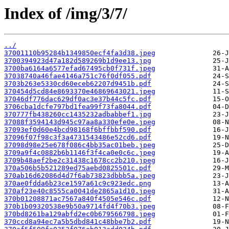
Index of /img/3/7/
../
37001110b95284b1349850ecf4fa3d38.jpeg
3700394923d47a182d589269b1d9ee13.jpg
3700ba6164a6577efad67495cb0f731f.jpeg
37038740a46fae4146a751c76f0df055.pdf
3703b263e5330cd60eceb62207d9451b.pdf
370454d5cd84e8693370e46869643021.jpeg
37046df776dac629df0ac3e37b44c5fc.pdf
3706cba1dcfe797bd1fea99f73fa8044.pdf
370777fb438260cc1435232adbabbef1.jpg
37088f3594143d945c97aa8a330efe0e.jpeg
37093ef0d60e4bcd98168f6bffbbf590.pdf
37096f07f98c3f3a4731543486e52cd6.pdf
37098d98e25e678f086c4bb35ac01beb.jpeg
3709a9f4c0882b6b1146f3f4ca0e0c6c.jpeg
3709b48aef2be2c31438c1678cc2b210.jpeg
370a506b5b521289ed75aebd0825501c.pdf
370ab16d62086d4d7f6ab73823dbbb5a.jpeg
370ae0fdda6b23ce1597a61c9c923edc.png
370af23e40c8555ca0041de2865a1d10.jpeg
370b01208871ac7567a840f4505e546c.pdf
370b1b09320538e9b50a9714fd4f70b3.jpeg
370bd8261ba129abfd2ec0b679566798.jpeg
370ccd8a94ec7a5b5dbd841c48bbe7b2.pdf