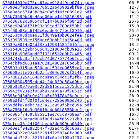
3758f4039e775cc67eae918df9ce074a.jpeg
37590e5fe3d32e670652a6459029bf8e.jpeg
375a0a5c57143b884f845d1afc0891e2.pdf
375b73599b46c46ad00bce14f5816493.pdf
375c86762c59654cf1147b60abfb842d.pdf
375de90486f71b93c99fdd3709df59b1.pdf
375f60b83ec6f45e0eade4c7fbcf5916.pdf
376253c93dc6e631fd049a10b802efea.jpeg
3763993509eef56adc69dbb1fbf5e40d.pdf
37639a0014d02df37a12931585f616fc.jpeg
3763b406c29b45656432a8004cb39e25.pdf
3763f6a9068add97193f65f2d0b7c486.pdf
3764743bc3af17eeb74d0775774b62cc.pdf
3764cbf9d663aaa702a14862a76bd5b3.pdf
376593b3f5bac530aaef59fce0655ca2.jpeg
376668e11e9574b2afa304e207df214f.png
376786132541640cc0ae9c34dc3f2fb7.jpeg
376868304505cde44f24e839e584d0bc.jpg
3768b320979a03c28d8615dca1575dc6.pdf
376942c623a2f959b877a85a78f7851c.pdf
37696e943d0c0e41ba5c39178426c0ce.jpg
3769a2fd4fd0f0f104ec728be096d246.jpg
3769ddf87edbc7a23a21c959f5bcd39a.pdf
376a753b16a3e36616c4e60f8558bec2.jpg
376c065f74595b85811ae7dcc8768aa4.pdf
376ca5758ecad800f80d7a4f659212b0.jpg
376cfcc36f44f00fbeab3dd309ea0340.jpg
376d0e1f942832b47f732ac45ddc66a7.jpeg
376d94822e024052281d7258348fc960.pdf
376dade742cf82f3fd1c0ef4105e1257.jpeg