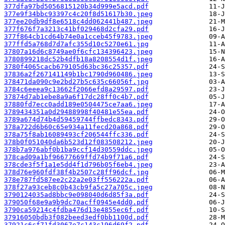
377dfa97bd5056815120b34d999e5acd.pdf
377e9f34bbc93397c4c20f8d51617b30.jpeg
377ee20db9df8e6518c4dd062441b487.jpeg
377f676f7a3213c41bf029468d2cfa29.pdf
377f864cb1cd64b74e0a1cceb45f9783.jpeg
377ffd5a768d7d7afc355d10c5270e61.jpg
37807a16d6c8749ae0f6cfc134396423.jpeg
3780899218dc52b4dfb18a8208554d1f.jpeg
3780f4065cacb679105d63bc36c25357.pdf
37836a2f267141149b1bc1790d960486.jpeg
378471da090c9e2bd27b5c635c66056f.jpg
3784c6eeea9c13662f2066efd8a29597.pdf
37874d7ab1ebe8a9a6f17dc28ff0c4b7.pdf
37880fd7ecc0add189e0504475ce7aa6.jpeg
3789434351a0d29488998f40481e55ea.pdf
3789a674d74b4d59459744ffbedc8343.pdf
378a722d6b60c65e934a11fecd20a868.pdf
378a75f8ab16089493cf206544ffc336.pdf
378b0f051040da6b523d12f083508212.jpeg
378b7a976abf0b1ba9ccf14d30559ddc.jpeg
378cad09a1bf96677669ffd74b9f71a6.pdf
378cde3f5f1a1e5dd4f1d796b05f6eb4.jpeg
378d76e960fdf38f4b2507c28ff96dcf.jpg
378e787fd587ee2c22a2e03ff556222a.pdf
378f27a93ceb8c0b43cb9fa5c27a705c.jpeg
3790124035ad8bbc9e098040d6d85f3a.pdf
379050f68e9a9b9dc70acff0945e4dd0.pdf
3790ca59214c4fdba476d13e4855ec6f.pdf
37916050bdb3f082beed3edf0bb1100d.pdf
37921c6cf71fd3067e7c143c196d69f2.pdf