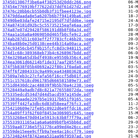
3745013067f3be6a4f38253d20ddc266.png
37454e776919bf77622d37ddf61d27d2.pdf
37476c20bb6cb55b0db3f31fbee4123e.jpg
37479ddaada8e5a6207b6b7f94149ba6.pdf
37490be03dafe24715e2195df7dfdd6e.jpeg
374a874181d92bc5c55735215eafe6aa.pdf
374a87e07d29428f586191d8b8f08a34.pdf
374aa1a16a8a4069050d465fb0cfe9c2.pdf
374ab287d11c603eff2f7783cfc46b20.jpeg
374ba48b0e25d0138cee44b314a00aca.pdf
374c93456cb45f9b15fcfc8d3c948115.pdf
374d1c68c389368eb73b4c6268967bdd.pdf
374e3298a65d3bdf4938ce9550b356c4.pdf
374ea3061d66214bf1de317aaf285f49.pdf
374f5b838f05b40692a22f80c1f0ada0.pdf
374ff6f2804333c9a499cea434803628.pdf
37509a7eb3c27cfafa56f16ccf5db01f.pdf
3751c157618cd961785d666581589e73.pdf
3751d0430dc2ac48839f9b5b70a4c238.jpeg
37528449a9adb7d8c821a776558072da.jpeg
375335edcd534d7d44d5acd597a145de.pdf
3753836aade2297b5e19317b651f9165.jpg
37539ff442fa3dbc6d83d58eeaf76fc3.pdf
3754210609e72fe85c0922d6e9ffdc16.pdf
3754a09ff3f62f60f8453e306905c645.jpeg
37553268e470d041e5913c63b8f7f79a.pdf
375533931165a1a6a6a609b0fb45bb6d.pdf
37559aa07736e5f51776ca99ed4e26cc.pdf
37559de15eee9cffb9a7ee4ac16ccf79.jpeg
3757348244f8742aea531aa96f9597ad.jpg