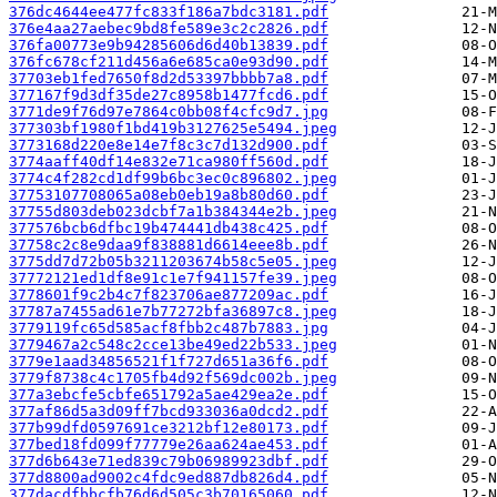
376dc4644ee477fc833f186a7bdc3181.pdf
376e4aa27aebec9bd8fe589e3c2c2826.pdf
376fa00773e9b94285606d6d40b13839.pdf
376fc678cf211d456a6e685ca0e93d90.pdf
37703eb1fed7650f8d2d53397bbbb7a8.pdf
377167f9d3df35de27c8958b1477fcd6.pdf
3771de9f76d97e7864c0bb08f4cfc9d7.jpg
377303bf1980f1bd419b3127625e5494.jpeg
3773168d220e8e14e7f8c3c7d132d900.pdf
3774aaff40df14e832e71ca980ff560d.pdf
3774c4f282cd1df99b6bc3ec0c896802.jpeg
37753107708065a08eb0eb19a8b80d60.pdf
37755d803deb023dcbf7a1b384344e2b.jpeg
377576bcb6dfbc19b474441db438c425.pdf
37758c2c8e9daa9f838881d6614eee8b.pdf
3775dd7d72b05b3211203674b58c5e05.jpeg
37772121ed1df8e91c1e7f941157fe39.jpeg
3778601f9c2b4c7f823706ae877209ac.pdf
37787a7455ad61e7b77272bfa36897c8.jpeg
3779119fc65d585acf8fbb2c487b7883.jpg
3779467a2c548c2cce13be49ed22b533.jpeg
3779e1aad34856521f1f727d651a36f6.pdf
3779f8738c4c1705fb4d92f569dc002b.jpeg
377a3ebcfe5cbfe651792a5ae429ea2e.pdf
377af86d5a3d09ff7bcd933036a0dcd2.pdf
377b99dfd0597691ce3212bf12e80173.pdf
377bed18fd099f77779e26aa624ae453.pdf
377d6b643e71ed839c79b06989923dbf.pdf
377d8800ad9002c4fdc9ed887db826d4.pdf
377dacdfbbcfb76d6d505c3b70165060.pdf