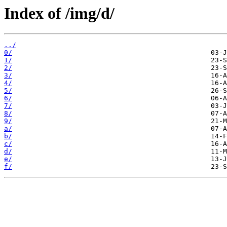
Index of /img/d/
../
0/
1/
2/
3/
4/
5/
6/
7/
8/
9/
a/
b/
c/
d/
e/
f/